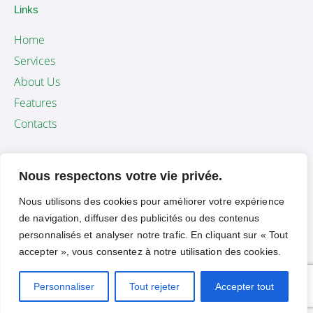
Links
Home
Services
About Us
Features
Contacts
Newsletter
Nous respectons votre vie privée.
[mc4wp_form id="461" element_id="style-9"]
Nous utilisons des cookies pour améliorer votre expérience
de navigation, diffuser des publicités ou des contenus
personnalisés et analyser notre trafic. En cliquant sur « Tout
ThemeRex
© {{Y}}. All Rights Reserved.
accepter », vous consentez à notre utilisation des cookies.
Personnaliser
Tout rejeter
Accepter tout