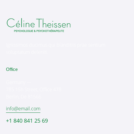
Ignissimos ducimus qui blanditiis prae sentium
voluptatum deleniti.
Office
Germany —
785 15h Street, Office 478
Berlin, De 81566
info@email.com
+1 840 841 25 69