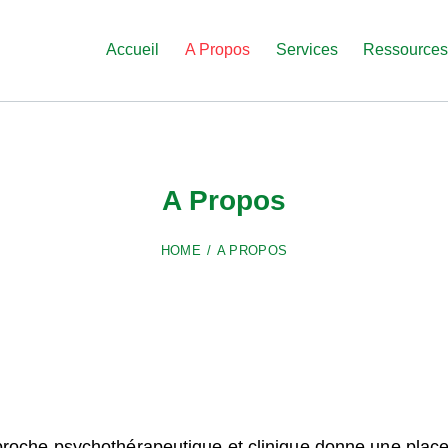
Accueil
A Propos
Services
Ressource
A Propos
HOME
A PROPOS
proche psychothérapeutique et clinique donne une place